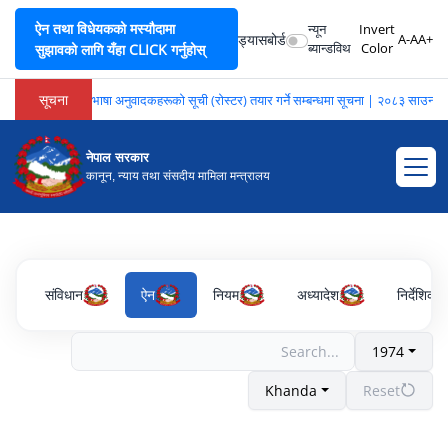
ऐन तथा विधेयकको मस्यौदामा
न्यून
Invert
ड्यासबोर्ड
A-
A
A+
ब्यान्डविथ
Color
सुझावको लागि यँहा CLICK गर्नुहोस्
सूचना
भाषा अनुवादकहरूको सूची (रोस्टर) तयार गर्ने सम्बन्धमा सूचना | २०८३ साउन २
नेपाल सरकार
कानून, न्याय तथा संसदीय मामिला मन्त्रालय
संविधान
ऐन
नियम
अध्यादेश
निर्देशिका
1974
Khanda
Reset