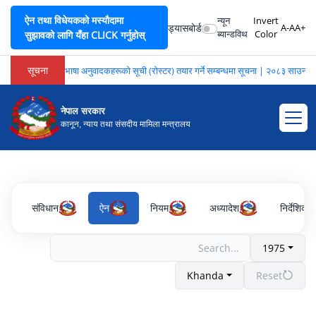
ऐन तथा विधेयकको मस्यौदामा
न्यून
Invert
ड्यासबोर्ड
A-
A
A+
ब्यान्डविथ
Color
सुझावको लागि यँहा CLICK गर्नुहोस्
सूचना
भाषा अनुवादकहरूको सूची (रोस्टर) तयार गर्ने सम्बन्धमा सूचना | २०८३ साउन २
नेपाल सरकार
कानून, न्याय तथा संसदीय मामिला मन्त्रालय
संविधान
ऐन
नियम
अध्यादेश
निर्देशिका
1975
Khanda
Reset