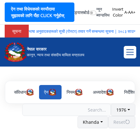
ऐन तथा विधेयकको मस्यौदामा
न्यून
Invert
ड्यासबोर्ड
A-
A
A+
ब्यान्डविथ
Color
सुझावको लागि यँहा CLICK गर्नुहोस्
सूचना
भाषा अनुवादकहरूको सूची (रोस्टर) तयार गर्ने सम्बन्धमा सूचना | २०८३ साउन २
नेपाल सरकार
कानून, न्याय तथा संसदीय मामिला मन्त्रालय
संविधान
ऐन
नियम
अध्यादेश
निर्देशिका
1976
Khanda
Reset