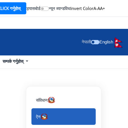
ICK गर्नुहोस्
ड्यासबोर्ड
न्यून ब्यान्डविथ
Invert Color
A-
A
A+
नेपाली
English
सम्पर्क गर्नुहोस्
संविधान
ऐन