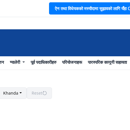
ऐन तथा विधेयकको मस्यौदामा सुझावको लागि यँहा CL
ाशन
ग्यालेरी
पूर्व पदाधिकारीहरु
परियोजनाहरू
पारस्परिक कानूनी सहायता
Khanda
Reset