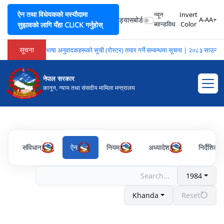
ऐन तथा विधेयकको मस्यौदामा
न्यून
Invert
ड्यासबोर्ड
A-
A
A+
ब्यान्डविथ
Color
सुझावको लागि यँहा CLICK गर्नुहोस्
सूचना
भाषा अनुवादकहरूको सूची (रोस्टर) तयार गर्ने सम्बन्धमा सूचना | २०८३ साउन २
नेपाल सरकार
कानून, न्याय तथा संसदीय मामिला मन्त्रालय
संविधान
ऐन
नियम
अध्यादेश
निर्देशिका
1984
Khanda
Reset