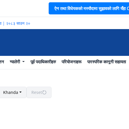
ऐन तथा विधेयकको मस्यौदामा सुझावको लागि यँहा CL
सूचना | २०८३ साउन २०
ाशन
ग्यालेरी
पूर्व पदाधिकारीहरु
परियोजनाहरू
पारस्परिक कानूनी सहायता
Khanda
Reset