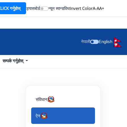
ICK गर्नुहोस्
ड्यासबोर्ड
न्यून ब्यान्डविथ
Invert Color
A-
A
A+
नेपाली
English
सम्पर्क गर्नुहोस्
संविधान
ऐन