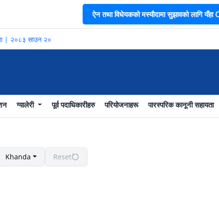
ऐन तथा विधेयकको मस्यौदामा सुझावको लागि यँहा CL
सूचना | २०८३ साउन २०
ाशन
ग्यालेरी
पूर्व पदाधिकारीहरु
परियोजनाहरू
पारस्परिक कानूनी सहायता
Khanda
Reset