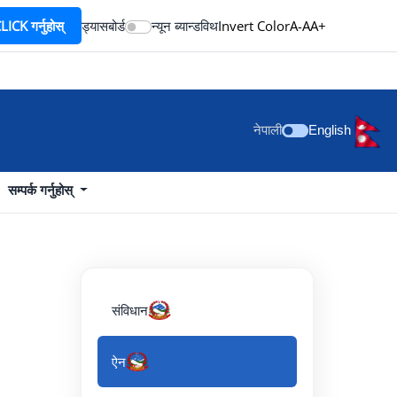
ICK गर्नुहोस्
ड्यासबोर्ड
न्यून ब्यान्डविथ
Invert Color
A-
A
A+
नेपाली
English
सम्पर्क गर्नुहोस्
संविधान
ऐन