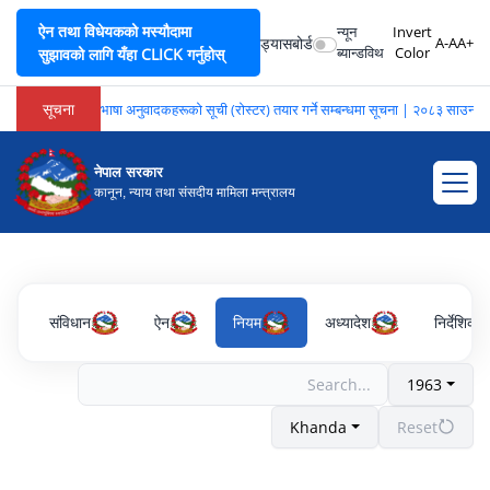
ऐन तथा विधेयकको मस्यौदामा
न्यून
Invert
ड्यासबोर्ड
A-
A
A+
ब्यान्डविथ
Color
सुझावको लागि यँहा CLICK गर्नुहोस्
सूचना
भाषा अनुवादकहरूको सूची (रोस्टर) तयार गर्ने सम्बन्धमा सूचना | २०८३ साउन २
नेपाल सरकार
कानून, न्याय तथा संसदीय मामिला मन्त्रालय
संविधान
ऐन
नियम
अध्यादेश
निर्देशिका
1963
Khanda
Reset