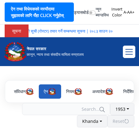
ऐन तथा विधेयकको मस्यौदामा
न्यून
Invert
ड्यासबोर्ड
A-
A
A+
ब्यान्डविथ
Color
सुझावको लागि यँहा CLICK गर्नुहोस्
सूचना
भाषा अनुवादकहरूको सूची (रोस्टर) तयार गर्ने सम्बन्धमा सूचना | २०८३ साउन २०
नेपाल सरकार
कानून, न्याय तथा संसदीय मामिला मन्त्रालय
संविधान
ऐन
नियम
अध्यादेश
निर्देशिका
1953
Khanda
Reset