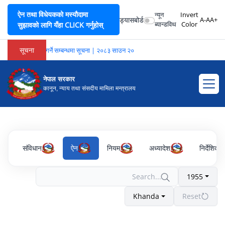
ऐन तथा विधेयकको मस्यौदामा
न्यून
Invert
ड्यासबोर्ड
A-
A
A+
ब्यान्डविथ
Color
सुझावको लागि यँहा CLICK गर्नुहोस्
सूचना
ची (रोस्टर) तयार गर्ने सम्बन्धमा सूचना | २०८३ साउन २०
नेपाल सरकार
कानून, न्याय तथा संसदीय मामिला मन्त्रालय
संविधान
ऐन
नियम
अध्यादेश
निर्देशिका
1955
Khanda
Reset