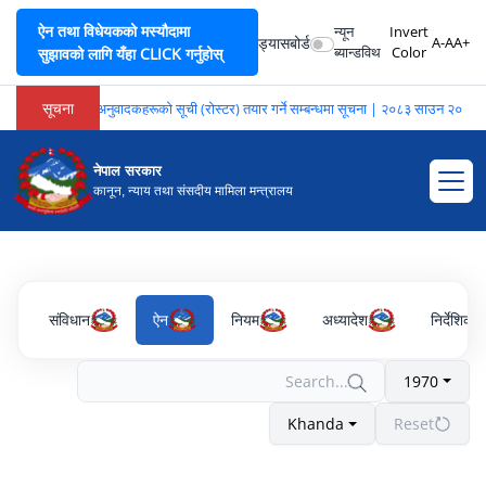
ऐन तथा विधेयकको मस्यौदामा
न्यून
Invert
ड्यासबोर्ड
A-
A
A+
ब्यान्डविथ
Color
सुझावको लागि यँहा CLICK गर्नुहोस्
सूचना
भाषा अनुवादकहरूको सूची (रोस्टर) तयार गर्ने सम्बन्धमा सूचना | २०८३ साउन २०
नेपाल सरकार
कानून, न्याय तथा संसदीय मामिला मन्त्रालय
संविधान
ऐन
नियम
अध्यादेश
निर्देशिका
1970
Khanda
Reset