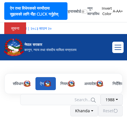
ऐन तथा विधेयकको मस्यौदामा
न्यून
Invert
ड्यासबोर्ड
A-
A
A+
ब्यान्डविथ
Color
सुझावको लागि यँहा CLICK गर्नुहोस्
सूचना
गर्ने सम्बन्धमा सूचना | २०८३ साउन २०
नेपाल सरकार
कानून, न्याय तथा संसदीय मामिला मन्त्रालय
संविधान
ऐन
नियम
अध्यादेश
निर्देशिका
1988
Khanda
Reset