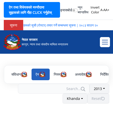
ऐन तथा विधेयकको मस्यौदामा
न्यून
Invert
ड्यासबोर्ड
A-
A
A+
ब्यान्डविथ
Color
सुझावको लागि यँहा CLICK गर्नुहोस्
सूचना
भाषा अनुवादकहरूको सूची (रोस्टर) तयार गर्ने सम्बन्धमा सूचना | २०८३ साउन २०
नेपाल सरकार
कानून, न्याय तथा संसदीय मामिला मन्त्रालय
संविधान
ऐन
नियम
अध्यादेश
निर्देशिका
2013
Khanda
Reset