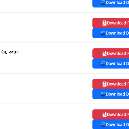
Download D
Download 
Download D
योग ऐन, २०७१
Download 
Download D
Download 
Download D
Download 
Download D