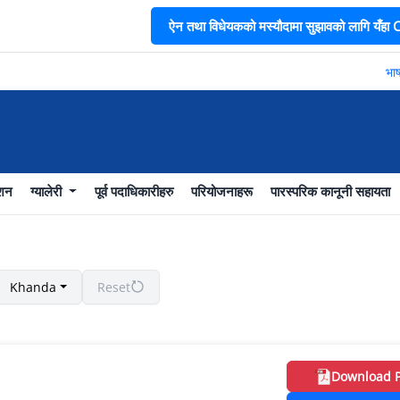
ऐन तथा विधेयकको मस्यौदामा सुझावको लागि यँहा CL
भाषा 
ाशन
ग्यालेरी
पूर्व पदाधिकारीहरु
परियोजनाहरू
पारस्परिक कानूनी सहायता
Khanda
Reset
Download 