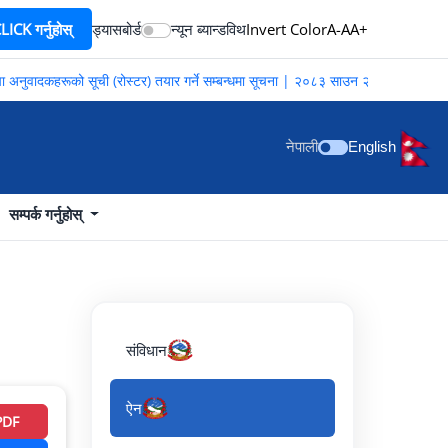
ICK गर्नुहोस्
ड्यासबोर्ड
न्यून ब्यान्डविथ
Invert Color
A-
A
A+
अनुवादकहरूको सूची (रोस्टर) तयार गर्ने सम्बन्धमा सूचना | २०८३ साउन २०
नेपाली
English
सम्पर्क गर्नुहोस्
संविधान
ऐन
PDF