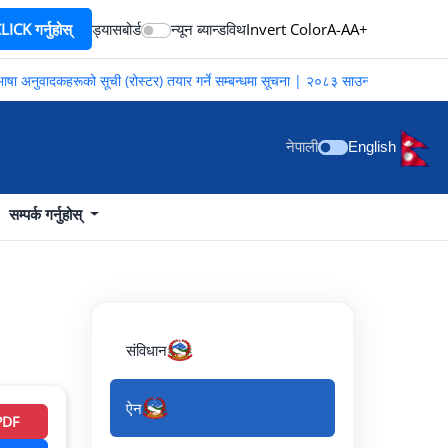
ICK गर्नुहोस्
ड्यासबोर्ड
न्यून ब्यान्डविथ
Invert Color
A-
A
A+
षा अनुवादकहरूको सूची (रोस्टर) तयार गर्ने सम्बन्धमा सूचना | २०८३ साउन २०
नेपाली
English
सम्पर्क गर्नुहोस्
संविधान
ऐन
PDF