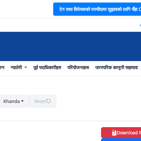
ऐन तथा विधेयकको मस्यौदामा सुझावको लागि यँहा CL
भा
ाशन
ग्यालेरी
पूर्व पदाधिकारीहरु
परियोजनाहरू
पारस्परिक कानूनी सहायता
Khanda
Reset
Download 