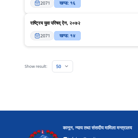
खण्ड: १६
2071
राष्ट्रिय युवा परिषद् ऐन, २०७२
खण्ड: १४
2071
Show result:
50
कानून, न्याय तथा संसदीय मामिला मन्त्रालय