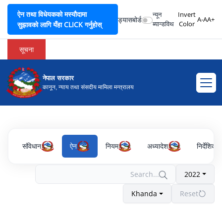
ऐन तथा विधेयकको मस्यौदामा
न्यून
Invert
ड्यासबोर्ड
A-
A
A+
ब्यान्डविथ
Color
सुझावको लागि यँहा CLICK गर्नुहोस्
सूचना
नेपाल सरकार
कानून, न्याय तथा संसदीय मामिला मन्त्रालय
संविधान
ऐन
नियम
अध्यादेश
निर्देशिका
2022
Khanda
Reset