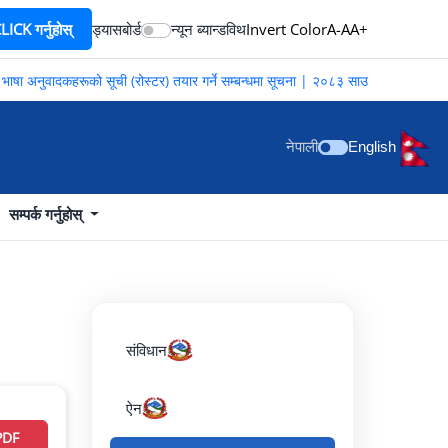
ICK गर्नुहोस्
ड्यासबोर्ड
न्यून ब्यान्डविथ
Invert Color
A-
A
A+
षा अनुवादकहरूको सूची (रोस्टर) तयार गर्ने सम्बन्धमा सूचना | २०८३ साउन २०
नेपाली
English
सम्पर्क गर्नुहोस्
संविधान
ऐन
PDF