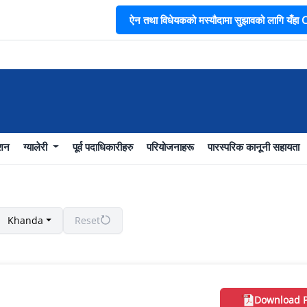
ऐन तथा विधेयकको मस्यौदामा सुझावको लागि यँहा CL
भा
ाशन
ग्यालेरी
पूर्व पदाधिकारीहरु
परियोजनाहरू
पारस्परिक कानूनी सहायता
Khanda
Reset
Download 