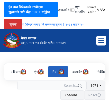
ऐन तथा विधेयकको मस्यौदामा
न्यून
Invert
ड्यासबोर्ड
A-
A
A+
ब्यान्डविथ
Color
सुझावको लागि यँहा CLICK गर्नुहोस्
सूचना
 अनुवादकहरूको सूची (रोस्टर) तयार गर्ने सम्बन्धमा सूचना | २०८३ साउन २०
नेपाल सरकार
कानून, न्याय तथा संसदीय मामिला मन्त्रालय
संविधान
ऐन
नियम
अध्यादेश
निर्देशिका
1971
Khanda
Reset