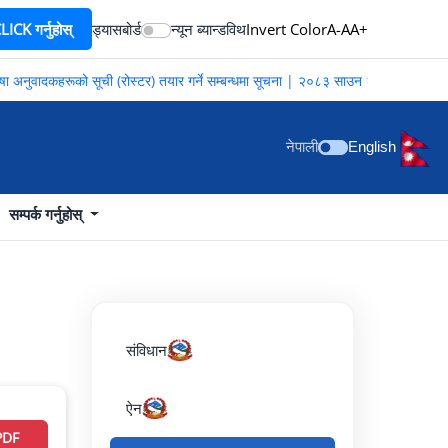
ICK गर्नुहोस्
ड्यासबोर्ड
न्यून ब्यान्डविथ
Invert Color
A-
A
A+
 अनुवादकहरूको सूची (रोस्टर) तयार गर्ने सम्बन्धमा सूचना | २०८३ साउन २०
नेपाली
English
सम्पर्क गर्नुहोस्
संविधान
ऐन
PDF