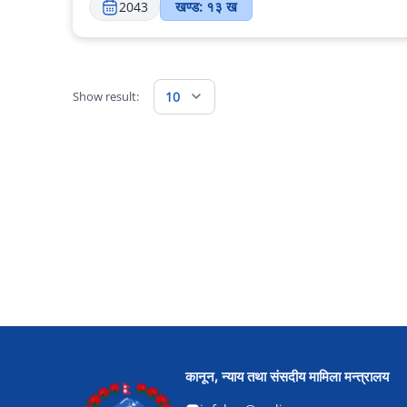
खण्ड: १३ ख
2043
Show result:
10
कानून, न्याय तथा संसदीय मामिला मन्त्रालय