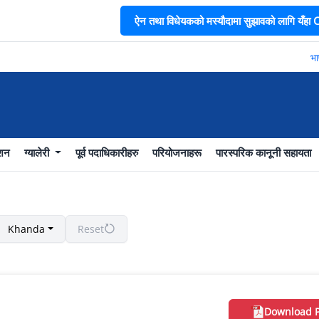
ऐन तथा विधेयकको मस्यौदामा सुझावको लागि यँहा CL
भाषा
ाशन
ग्यालेरी
पूर्व पदाधिकारीहरु
परियोजनाहरू
पारस्परिक कानूनी सहायता
Khanda
Reset
Download 