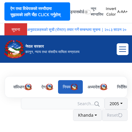
ऐन तथा विधेयकको मस्यौदामा
न्यून
Invert
ड्यासबोर्ड
A-
A
A+
ब्यान्डविथ
Color
सुझावको लागि यँहा CLICK गर्नुहोस्
सूचना
भाषा अनुवादकहरूको सूची (रोस्टर) तयार गर्ने सम्बन्धमा सूचना | २०८३ साउन २०
नेपाल सरकार
कानून, न्याय तथा संसदीय मामिला मन्त्रालय
संविधान
ऐन
नियम
अध्यादेश
निर्देशिका
2005
Khanda
Reset