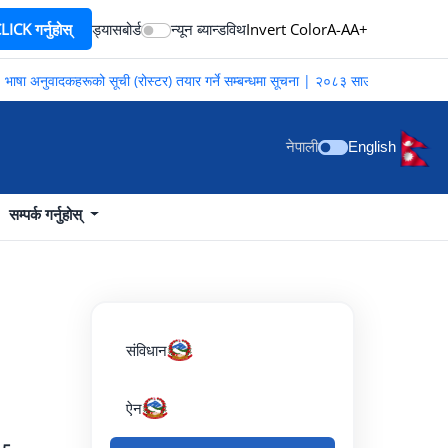
ICK गर्नुहोस्
ड्यासबोर्ड
न्यून ब्यान्डविथ
Invert Color
A-
A
A+
ाषा अनुवादकहरूको सूची (रोस्टर) तयार गर्ने सम्बन्धमा सूचना | २०८३ साउन २०
नेपाली
English
सम्पर्क गर्नुहोस्
संविधान
ऐन