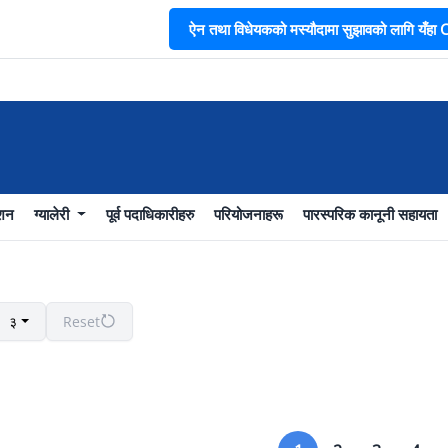
ऐन तथा विधेयकको मस्यौदामा सुझावको लागि यँहा CL
भ
ाशन
ग्यालेरी
पूर्व पदाधिकारीहरु
परियोजनाहरू
पारस्परिक कानूनी सहायता
३
Reset