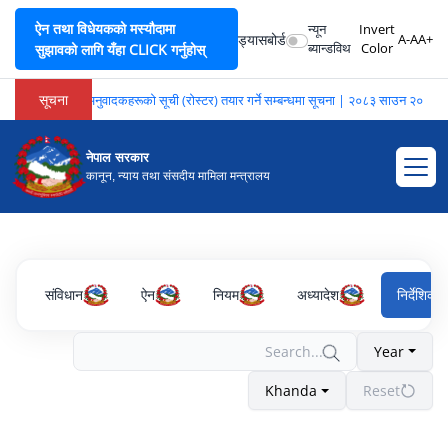
ऐन तथा विधेयकको मस्यौदामा
न्यून
Invert
ड्यासबोर्ड
A-
A
A+
ब्यान्डविथ
Color
सुझावको लागि यँहा CLICK गर्नुहोस्
सूचना
भाषा अनुवादकहरूको सूची (रोस्टर) तयार गर्ने सम्बन्धमा सूचना | २०८३ साउन २०
नेपाल सरकार
कानून, न्याय तथा संसदीय मामिला मन्त्रालय
संविधान
ऐन
नियम
अध्यादेश
निर्देशिका
Year
Khanda
Reset